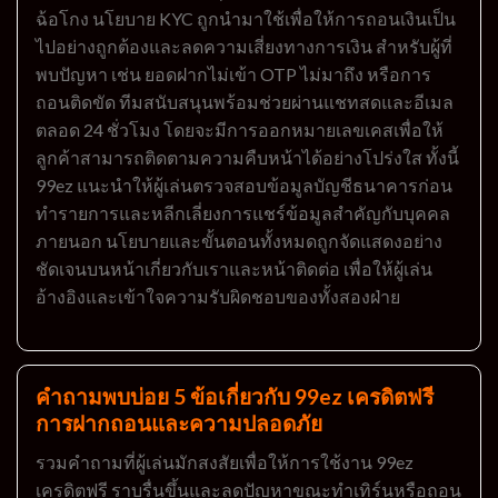
ฉ้อโกง นโยบาย KYC ถูกนำมาใช้เพื่อให้การถอนเงินเป็น
ไปอย่างถูกต้องและลดความเสี่ยงทางการเงิน สำหรับผู้ที่
พบปัญหา เช่น ยอดฝากไม่เข้า OTP ไม่มาถึง หรือการ
ถอนติดขัด ทีมสนับสนุนพร้อมช่วยผ่านแชทสดและอีเมล
ตลอด 24 ชั่วโมง โดยจะมีการออกหมายเลขเคสเพื่อให้
ลูกค้าสามารถติดตามความคืบหน้าได้อย่างโปร่งใส ทั้งนี้
99ez แนะนำให้ผู้เล่นตรวจสอบข้อมูลบัญชีธนาคารก่อน
ทำรายการและหลีกเลี่ยงการแชร์ข้อมูลสำคัญกับบุคคล
ภายนอก นโยบายและขั้นตอนทั้งหมดถูกจัดแสดงอย่าง
ชัดเจนบนหน้าเกี่ยวกับเราและหน้าติดต่อ เพื่อให้ผู้เล่น
อ้างอิงและเข้าใจความรับผิดชอบของทั้งสองฝ่าย
คำถามพบบ่อย 5 ข้อเกี่ยวกับ 99ez เครดิตฟรี
การฝากถอนและความปลอดภัย
รวมคำถามที่ผู้เล่นมักสงสัยเพื่อให้การใช้งาน 99ez
เครดิตฟรี ราบรื่นขึ้นและลดปัญหาขณะทำเทิร์นหรือถอน