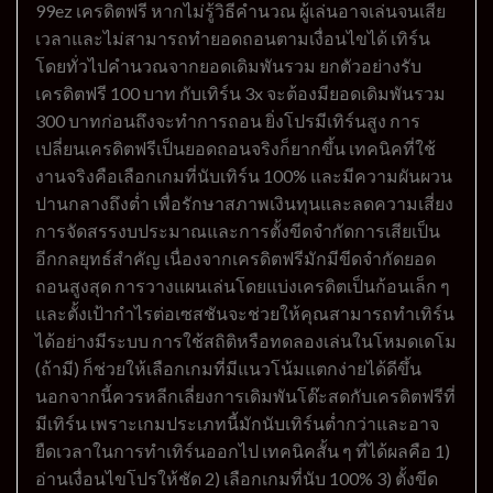
99ez เครดิตฟรี หากไม่รู้วิธีคำนวณ ผู้เล่นอาจเล่นจนเสีย
เวลาและไม่สามารถทำยอดถอนตามเงื่อนไขได้ เทิร์น
โดยทั่วไปคำนวณจากยอดเดิมพันรวม ยกตัวอย่างรับ
เครดิตฟรี 100 บาท กับเทิร์น 3x จะต้องมียอดเดิมพันรวม
300 บาทก่อนถึงจะทำการถอน ยิ่งโปรมีเทิร์นสูง การ
เปลี่ยนเครดิตฟรีเป็นยอดถอนจริงก็ยากขึ้น เทคนิคที่ใช้
งานจริงคือเลือกเกมที่นับเทิร์น 100% และมีความผันผวน
ปานกลางถึงต่ำ เพื่อรักษาสภาพเงินทุนและลดความเสี่ยง
การจัดสรรงบประมาณและการตั้งขีดจำกัดการเสียเป็น
อีกกลยุทธ์สำคัญ เนื่องจากเครดิตฟรีมักมีขีดจำกัดยอด
ถอนสูงสุด การวางแผนเล่นโดยแบ่งเครดิตเป็นก้อนเล็ก ๆ
และตั้งเป้ากำไรต่อเซสชันจะช่วยให้คุณสามารถทำเทิร์น
ได้อย่างมีระบบ การใช้สถิติหรือทดลองเล่นในโหมดเดโม
(ถ้ามี) ก็ช่วยให้เลือกเกมที่มีแนวโน้มแตกง่ายได้ดีขึ้น
นอกจากนี้ควรหลีกเลี่ยงการเดิมพันโต๊ะสดกับเครดิตฟรีที่
มีเทิร์น เพราะเกมประเภทนี้มักนับเทิร์นต่ำกว่าและอาจ
ยืดเวลาในการทำเทิร์นออกไป เทคนิคสั้น ๆ ที่ได้ผลคือ 1)
อ่านเงื่อนไขโปรให้ชัด 2) เลือกเกมที่นับ 100% 3) ตั้งขีด