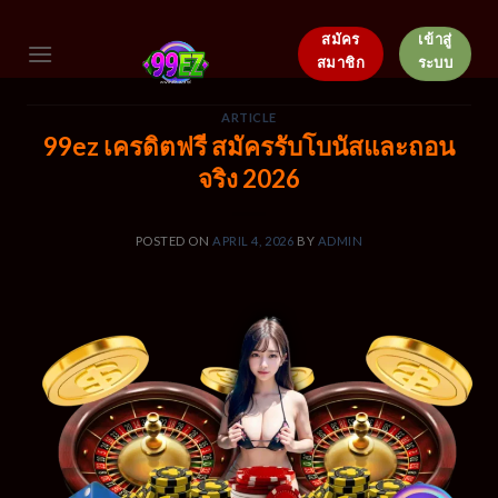
Skip
to
สมัคร
เข้าสู่
สมาชิก
ระบบ
content
ARTICLE
99ez เครดิตฟรี สมัครรับโบนัสและถอน
จริง 2026
POSTED ON
APRIL 4, 2026
BY
ADMIN